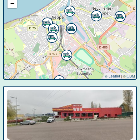
−
© Leaflet
|
©
OSM