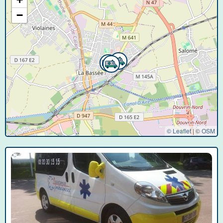
−
© Leaflet
|
©
OSM