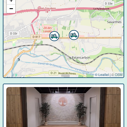
−
© Leaflet
|
©
OSM